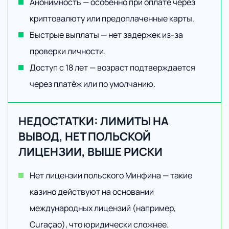
Анонимность — особенно при оплате через
криптовалюту или предоплаченные карты.
Быстрые выплаты — нет задержек из‑за
проверки личности.
Доступ с 18 лет — возраст подтверждается
через платёж или по умолчанию.
НЕДОСТАТКИ: ЛИМИТЫ НА
ВЫВОД, НЕТ ПОЛЬСКОЙ
ЛИЦЕНЗИИ, ВЫШЕ РИСКИ
Нет лицензии польского Минфина — такие
казино действуют на основании
международных лицензий (например,
Curaçao), что юридически сложнее.