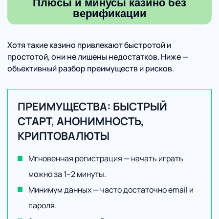
Плюсы и минусы казино без
верификации
Хотя такие казино привлекают быстротой и
простотой, они не лишены недостатков. Ниже —
объективный разбор преимуществ и рисков.
ПРЕИМУЩЕСТВА: БЫСТРЫЙ
СТАРТ, АНОНИМНОСТЬ,
КРИПТОВАЛЮТЫ
Мгновенная регистрация — начать играть
можно за 1–2 минуты.
Минимум данных — часто достаточно email и
пароля.