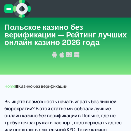
Польское казино без
верификации — Рейтинг лучших
онлайн казино 2026 года
Home
Казино без верификации
Вы ищете возможность начать играть без лишней
бюрократии? В этой статье мы собрали лучшие
онлайн казино без верификации в Польше, где не
требуется загружать паспорт, подтверждать адрес
или проходить длительный KYC. Такие казино