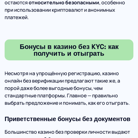
остаются
относительно безопасными
, особенно
при использовании криптовалют и анонимных
платежей.
Бонусы в казино без KYC: как
получить и отыграть
Несмотря на упрощённую регистрацию, казино
онлайн без верификации предлагают такие же, а
порой даже более выгодные бонусы, чем
стандартные платформы. Главное — правильно
выбрать предложение и понимать, как его отыграть.
Приветственные бонусы без документов
Большинство казино без проверки личности выдают