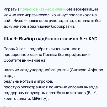
Играть в
польское казино онлайн
без верификации
можно уже через несколько минут после входа на
сайт. Ниже — пошаговое руководство, как начать без
документов и без лишней бюрократии.
Шаг 1: Выбор надёжного казино без KYC
Первый шаг — подобрать лицензионное и
проверенное казино Польша без верификации.
Обратите внимание на:
наличие международной лицензии (Curaçao, Anjouan
и др.),
реальные отзывы игроков,
простую регистрацию и понятные условия вывода,
поддержку популярных платёжных методов (BLIK,
криптовалюта, MiFinity).