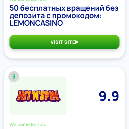
50 бесплатных вращений без
депозита с промокодом:
LEMONCASINO
VISIT SITE
3
9.9
Welcome Bonus: