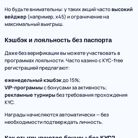
Но будьте внимательны: у таких акций часто
высокий
вейджер
(например, x45) и ограничение на
максимальный выигрыш.
Кэшбэк и лояльность без паспорта
Даже без верификации вы можете участвовать в
программах лояльности. Часто казино с KYC-free
регистрацией предлагают:
еженедельный кэшбэк
до 15%;
VIP-программы
с бонусами за активность;
рекламные турниры
без требования прохождения
KYC.
Награды начисляются автоматически — без
необходимости подтверждать личность.