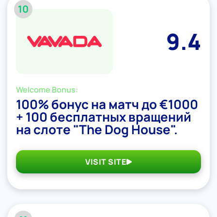
10
9.4
Welcome Bonus:
100% бонус на матч до €1000
+ 100 бесплатных вращений
на слоте "The Dog House".
VISIT SITE