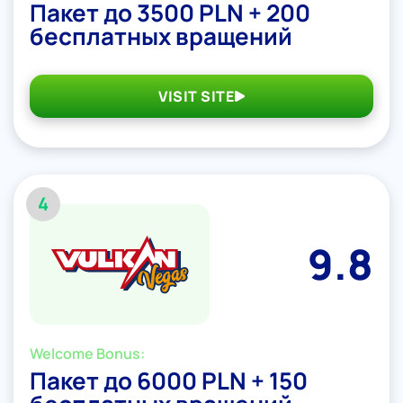
Пакет до 3500 PLN + 200
бесплатных вращений
VISIT SITE
4
9.8
Welcome Bonus:
Пакет до 6000 PLN + 150