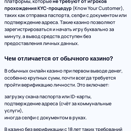
платформы, которые
не требуют от игроков
прохождения KYC‑процедур
(Know Your Customer),
таких как отправка паспорта, селфи с документом или
подтверждение адреса. Такие казино позволяют
зарегистрироваться и начать игру буквально за
минуту, а вывод средств доступен без
предоставления личных данных.
Чем отличается от обычного казино?
В обычных онлайн казино при первом выводе денег,
особенно крупных сумм, почти всегда требуется
пройти верификацию личности. Это включает:
загрузку скана паспорта или ID-карты,
подтверждение адреса (счёт за коммунальные
услуги),
иногда селфи с документом в руках.
В казино без верификации с 18 лет таких требований