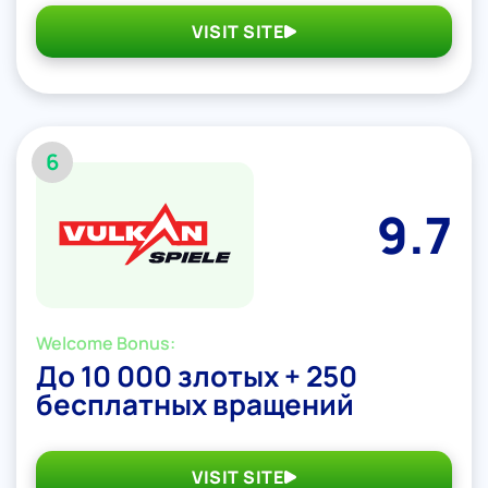
VISIT SITE
6
9.7
Welcome Bonus:
До 10 000 злотых + 250
бесплатных вращений
VISIT SITE