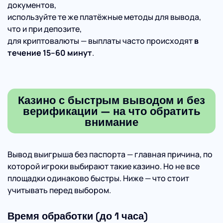
документов,
используйте те же платёжные методы для вывода,
что и при депозите,
для криптовалюты — выплаты часто происходят
в
течение 15–60 минут
.
Казино с быстрым выводом и без
верификации — на что обратить
внимание
Вывод выигрыша без паспорта — главная причина, по
которой игроки выбирают такие казино. Но не все
площадки одинаково быстры. Ниже — что стоит
учитывать перед выбором.
Время обработки (до 1 часа)